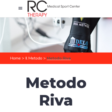
Home
>
Il Metodo
>
Metodo Riva
Metodo
Riva