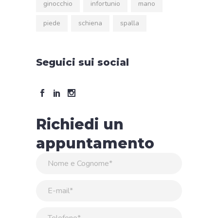
ginocchio
infortunio
mano
piede
schiena
spalla
Seguici sui social
Richiedi un
appuntamento