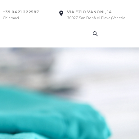
+39 0421 222587
VIA EZIO VANONI, 14
Chiamaci
30027 San Donà di Piave (Venezia)