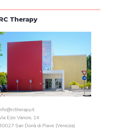
RC Therapy
info@rctherapy.it
Via Ezio Vanoni, 14
30027 San Donà di Piave (Venezia)