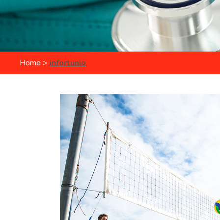
Home
>
infortunio