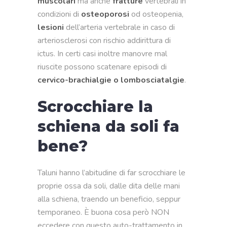
muscolari
ma anche
fratture
vertebrali in
condizioni di
osteoporosi
od osteopenia,
lesioni
dell’arteria vertebrale in caso di
arteriosclerosi con rischio addirittura di
ictus. In certi casi inoltre manovre mal
riuscite possono scatenare episodi di
cervico-brachialgie o lombosciatalgie
.
Scrocchiare la
schiena da soli fa
bene?
Taluni hanno l’abitudine di far scrocchiare le
proprie ossa da soli, dalle dita delle mani
alla schiena, traendo un beneficio, seppur
temporaneo. È buona cosa però NON
eccedere con questo auto-trattamento in