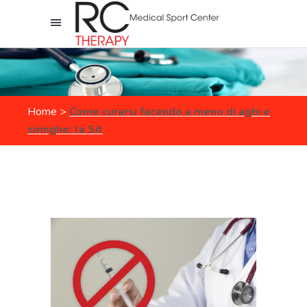
Home
>
Come curarsi facendo a meno di aghi e
siringhe: la Sit